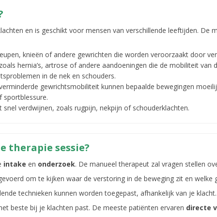
?
klachten en is geschikt voor mensen van verschillende leeftijden. De
, heupen, knieën of andere gewrichten die worden veroorzaakt door ver
zoals hernia’s, artrose of andere aandoeningen die de mobiliteit van
chtsproblemen in de nek en schouders.
 verminderde gewrichtsmobiliteit kunnen bepaalde bewegingen moeilijk
f sportblessure.
et snel verdwijnen, zoals rugpijn, nekpijn of schouderklachten.
e therapie sessie?
ge
intake
en
onderzoek
. De manueel therapeut zal vragen stellen ove
gevoerd om te kijken waar de verstoring in de beweging zit en welk
ende technieken kunnen worden toegepast, afhankelijk van je klacht.
 het beste bij je klachten past. De meeste patiënten ervaren
directe v