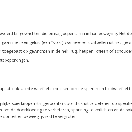
evoerd bij gewrichten die ernstig beperkt zijn in hun beweging. Het d
 gaan met een geluid (een “krak”) wanneer er luchtbellen uit het gewric
ak toegepast op gewrichten in de nek, rug, heupen, knieën of schoude
chtsbeperkingen.
apeut ook zachte weefseltechnieken om de spieren en bindweefsel te 
nlijke spierknopen (triggerpoints) door druk uit te oefenen op specifi
om de doorbloeding te verbeteren, spanning te verlichten en de spier
xibiliteit en beweeglijkheid te vergroten.