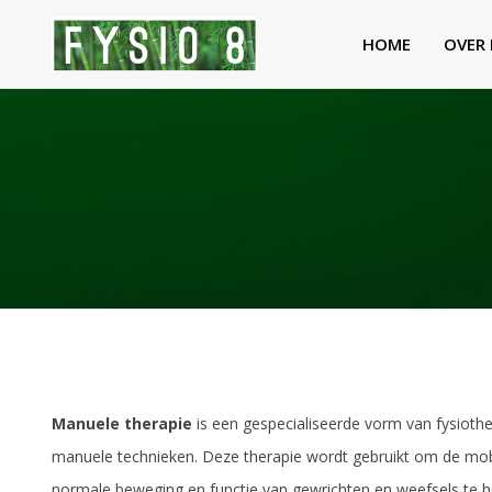
HOME
OVER 
Manuele therapie
is een gespecialiseerde vorm van fysiothe
manuele technieken. Deze therapie wordt gebruikt om de mobil
normale beweging en functie van gewrichten en weefsels te h