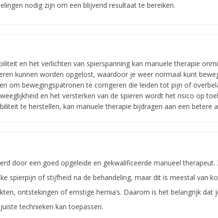
ngen nodig zijn om een blijvend resultaat te bereiken.
liteit en het verlichten van spierspanning kan manuele therapie onmid
pieren kunnen worden opgelost, waardoor je weer normaal kunt bewe
en om bewegingspatronen te corrigeren die leiden tot pijn of overbela
weeglijkheid en het versterken van de spieren wordt het risico op to
iliteit te herstellen, kan manuele therapie bijdragen aan een betere 
oerd door een goed opgeleide en gekwalificeerde manueel therapeut. 
jdelijke spierpijn of stijfheid na de behandeling, maar dit is meestal va
n, ontstekingen of ernstige hernia’s. Daarom is het belangrijk dat j
juiste technieken kan toepassen.