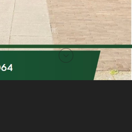
Mededeling: Heeft U een sms ontvangen van
HealthTrain? Dat klopt, die gaat onze Mijnzorgapp
vervangen.